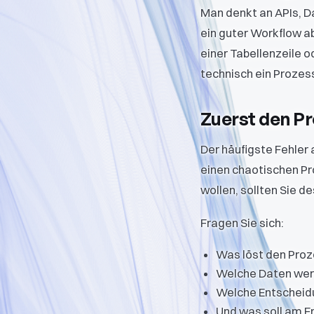
Man denkt an APIs, D
ein guter Workflow ab
einer Tabellenzeile 
technisch ein Prozes
Zuerst den P
Der häufigste Fehler a
einen chaotischen Pr
wollen, sollten Sie d
Fragen Sie sich:
Was löst den Pro
Welche Daten werd
Welche Entscheid
Und was soll am E