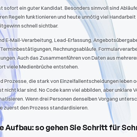
st sofort ein guter Kandidat. Besonders sinnvoll sind Abläufe
en Regeln funktionieren und heute unnötig viel Handarbeit
itgewinn schnell sichtbar.
ind E-Mail-Verarbeitung, Lead-Erfassung, Angebotsüberga
, Terminbestätigungen, Rechnungsabläufe, Formularverarbe
igungen. Auch das Zusammenführen von Daten aus mehreren
dort viele Medienbrüche entstehen.
d Prozesse, die stark von Einzelfallentscheidungen leben 
 nicht klar sind. No Code kann viel abbilden, aber unklare
omatisieren. Wenn drei Personen denselben Vorgang untersc
ie zuerst den Prozess standardisieren.
e Aufbau: so gehen Sie Schritt für Schr