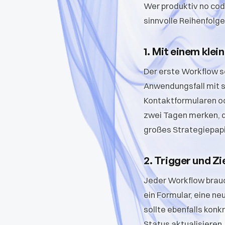
Wer produktiv no code
sinnvolle Reihenfolge
1. Mit einem kle
Der erste Workflow s
Anwendungsfall mit 
Kontaktformularen od
zwei Tagen merken, da
großes Strategiepapi
2. Trigger und Zi
Jeder Workflow brauc
ein Formular, eine ne
sollte ebenfalls kon
Status aktualisieren. 