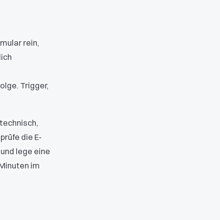
mular rein,
lich
lge. Trigger,
 technisch,
prüfe die E-
 und lege eine
 Minuten im