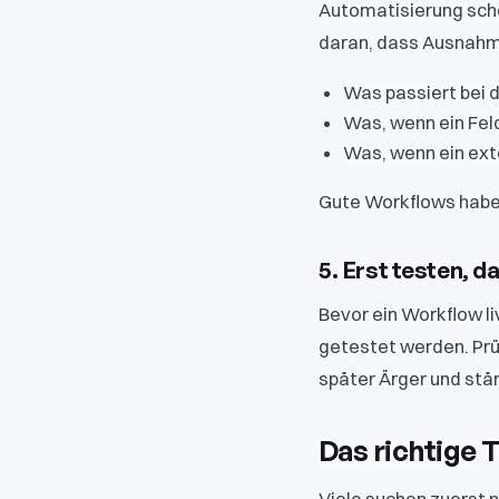
Automatisierung schei
daran, dass Ausnahm
Was passiert bei 
Was, wenn ein Feld
Was, wenn ein exte
Gute Workflows haben
5. Erst testen, d
Bevor ein Workflow liv
getestet werden. Prüf
später Ärger und stä
Das richtige T