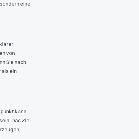
 sondern eine
klarer
en von
nn Sie nach
 als ein
tpunkt kann
sein. Das Ziel
erzeugen,
.