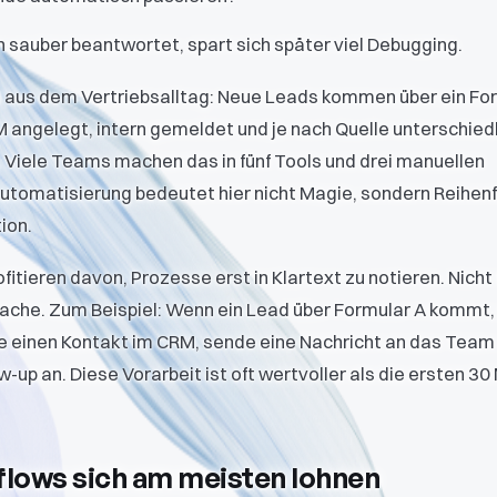
n sauber beantwortet, spart sich später viel Debugging.
el aus dem Vertriebsalltag: Neue Leads kommen über ein For
M angelegt, intern gemeldet und je nach Quelle unterschied
 Viele Teams machen das in fünf Tools und drei manuellen
utomatisierung bedeutet hier nicht Magie, sondern Reihenfo
ion.
fitieren davon, Prozesse erst in Klartext zu notieren. Nicht
rache. Zum Beispiel: Wenn ein Lead über Formular A kommt, 
le einen Kontakt im CRM, sende eine Nachricht an das Team
w-up an. Diese Vorarbeit ist oft wertvoller als die ersten 30
lows sich am meisten lohnen