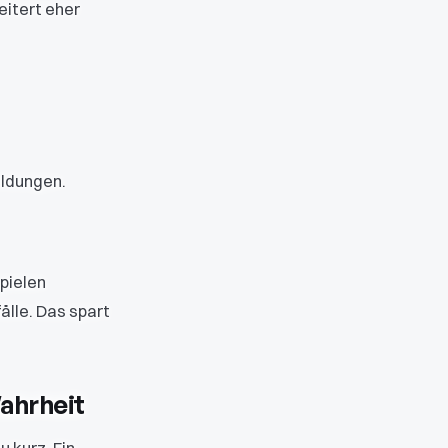
eitert eher
eldungen.
spielen
älle. Das spart
Wahrheit