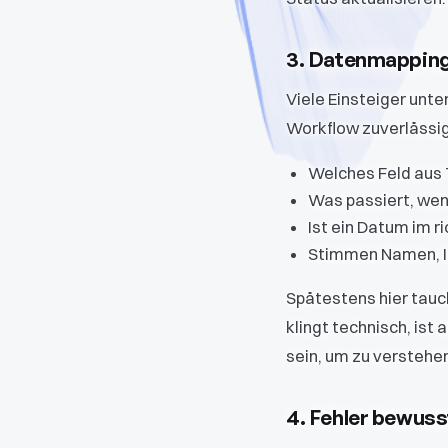
3. Datenmapping
Viele Einsteiger unte
Workflow zuverlässig
Welches Feld aus T
Was passiert, wen
Ist ein Datum im r
Stimmen Namen, ID
Spätestens hier tauch
klingt technisch, ist 
sein, um zu verstehe
4. Fehler bewuss