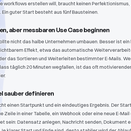
 workflows erstellen will, braucht keinen Perfektionismus,
. Ein guter Start besteht aus fünf Bausteinen.
inen, aber messbaren Use Case beginnen
ollte nicht das halbe Unternehmen umbauen. Besser ist ein 
sichtbarem Effekt, etwa das automatische Weiterverarbeit
er das Sortieren und Weiterleiten bestimmter E-Mails. We
ss täglich 20 Minuten wegfallen, ist das oft motivierender
er.
el sauber definieren
ht einen Startpunkt und ein eindeutiges Ergebnis. Der Star
ue Zeile in einer Tabelle, ein Webhook oder eine neue E-Mail 
kret sein: Datensatz anlegen, Nachricht senden, Dokument 
Je klarer Start und Ende sind, desto stabiler wird der Ablauf